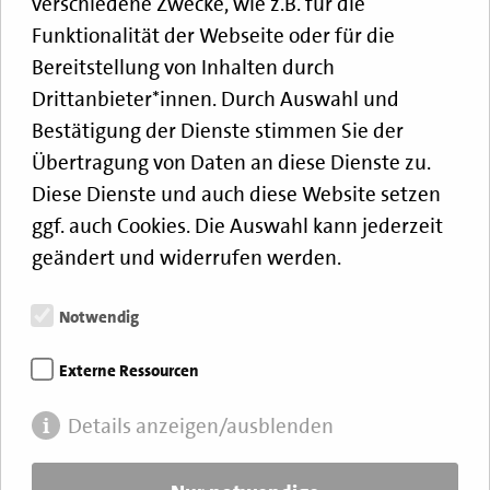
verschiedene Zwecke, wie z.B. für die
Wir wollen die Neumitglieder begrüßen und die langen
Funktionalität der Webseite oder für die
Mitglieder ehren.
Bereitstellung von Inhalten durch
Wir freuen uns über jeden, der einen Salat mitbringt.
Drittanbieter*innen. Durch Auswahl und
Ort: Eberhardskriche Tübingen
Bestätigung der Dienste stimmen Sie der
Übertragung von Daten an diese Dienste zu.
Diese Dienste und auch diese Website setzen
Dienstag, 25. August 2026, 19:00 Uhr - 21:00 Uhr
ggf. auch Cookies. Die Auswahl kann jederzeit
ROTER FEIER­ABEND
geändert und widerrufen werden.
Herzog Ulrich
- Ulrichstr 11, 72072 Tübingen
Offene Diskussion zu politischen Themen, Freunde sind
Notwendig
willkommen.
Externe Ressourcen
Gerd Müller wird über „Warum arm und reich immer
weiter auseinander driften“ sprechen
Details anzeigen/ausblenden