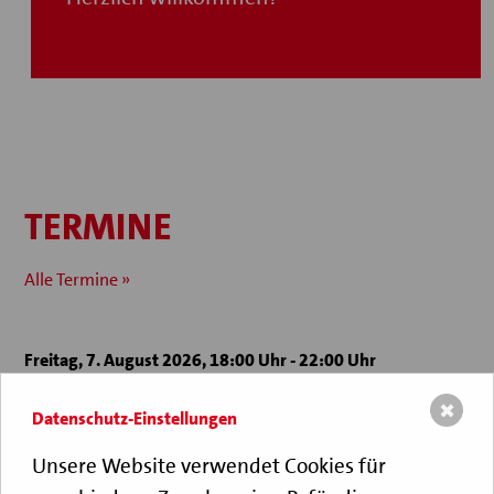
TERMINE
Alle Termine »
Freitag, 7. August 2026, 18:00 Uhr - 22:00 Uhr
SOMMER­FEST
✖
Datenschutz-Einstellungen
Dieses Jahr wollen wir die Termine entzerren und haben
Unsere Website verwendet Cookies für
uns für einen Stallwächtertermin entschieden.